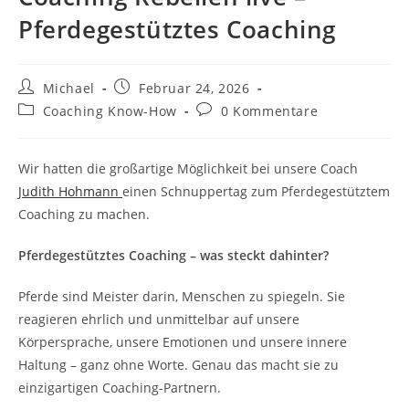
Pferdegestütztes Coaching
Beitrags-
Beitrag
Michael
Februar 24, 2026
Autor:
veröffentlicht:
Beitrags-
Beitrags-
Coaching Know-How
0 Kommentare
Kategorie:
Kommentare:
Wir hatten die großartige Möglichkeit bei unsere Coach
Judith Hohmann
einen Schnuppertag zum Pferdegestütztem
Coaching zu machen.
Pferdegestütztes Coaching – was steckt dahinter?
Pferde sind Meister darin, Menschen zu spiegeln. Sie
reagieren ehrlich und unmittelbar auf unsere
Körpersprache, unsere Emotionen und unsere innere
Haltung – ganz ohne Worte. Genau das macht sie zu
einzigartigen Coaching-Partnern.